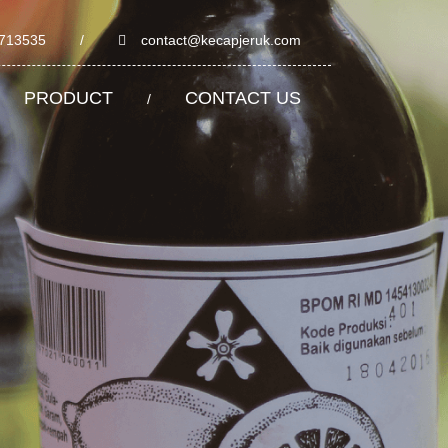
3713535
/
contact@kecapjeruk.com
PRODUCT
CONTACT US
/