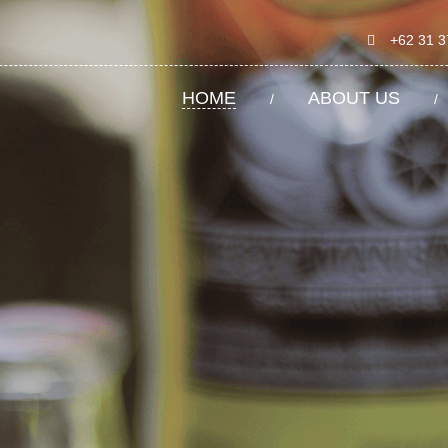
+62 31 
HOME
ABOUT US
/
/