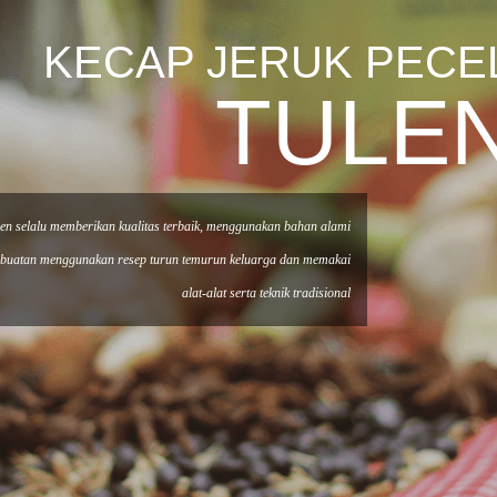
KECAP JERUK PECE
TULE
ulen selalu memberikan kualitas terbaik, menggunakan bahan alami
mbuatan menggunakan resep turun temurun keluarga dan memakai
alat-alat serta teknik tradisional